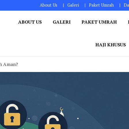
About Us
Galeri
Paket Umrah
Da
ABOUT US
GALERI
PAKET UMRAH
HAJI KHUSUS
h Aman?