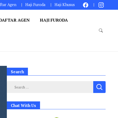
ftar Agen
Haji Furoda
Haji Khusus
DAFTAR AGEN
HAJI FURODA
Search
Search
for:
Chat With Us