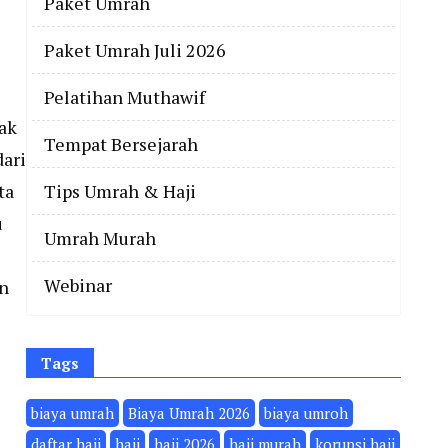
Paket Umrah
Paket Umrah Juli 2026
Pelatihan Muthawif
rak
Tempat Bersejarah
dari
ta
Tips Umrah & Haji
u
Umrah Murah
Webinar
an
Tags
biaya umrah
Biaya Umrah 2026
biaya umroh
daftar haji
haji
haji 2026
haji murah
korupsi haji