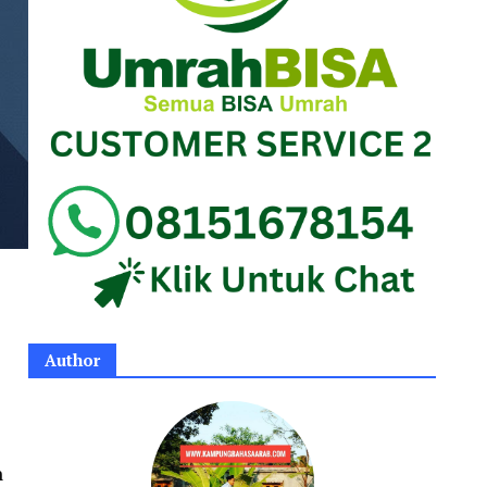
Author
n