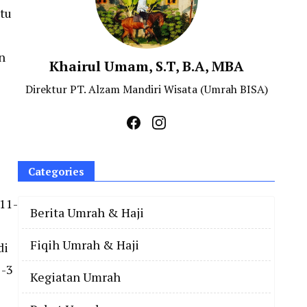
itu
n
Khairul Umam, S.T, B.A, MBA
Direktur PT. Alzam Mandiri Wisata (Umrah BISA)
Categories
 11-
Berita Umrah & Haji
Fiqih Umrah & Haji
di
2-3
Kegiatan Umrah