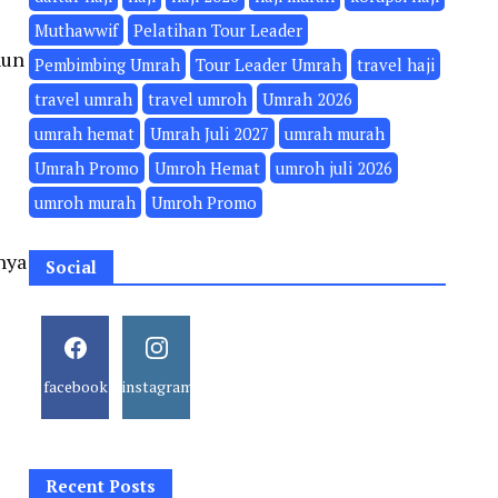
Muthawwif
Pelatihan Tour Leader
hun
Pembimbing Umrah
Tour Leader Umrah
travel haji
travel umrah
travel umroh
Umrah 2026
umrah hemat
Umrah Juli 2027
umrah murah
Umrah Promo
Umroh Hemat
umroh juli 2026
umroh murah
Umroh Promo
nya
Social
facebook
instagram
Recent Posts