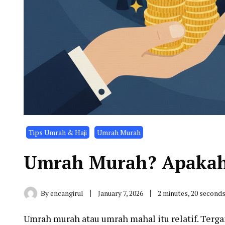
Tips Umrah & Haji
Umrah Murah
Umrah Murah? Apaka
By
encangirul
January 7, 2026
2 minutes, 20 second
Umrah murah atau umrah mahal itu relatif. Tergan