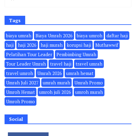
Tags
biaya umrah
Biaya Umrah 2026
biaya umroh
daftar haji
haji
haji 2026
haji murah
korupsi haji
Muthawwif
Pelatihan Tour Leader
Pembimbing Umrah
Tour Leader Umrah
travel haji
travel umrah
travel umroh
Umrah 2026
umrah hemat
Umrah Juli 2027
umrah murah
Umrah Promo
Umroh Hemat
umroh juli 2026
umroh murah
Umroh Promo
Social