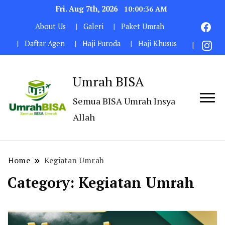
Fri. Aug 7th, 2026
10:00:36 AM
About Us
Galeri
Paket Umrah
Daftar Agen
Haji Furoda
Haji Khusus
Umrah BISA
Semua BISA Umrah Insya
Allah
Home
Kegiatan Umrah
Category:
Kegiatan Umrah