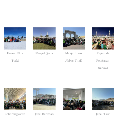
Galeri Kegiatan Umrah
Umrah Plus
Masjid Quba
Masjid Ibnu
Kajian di
Turki
Abbas Thaif
Pelataran
Nabawi
Keberangkatan
Jabal Rahmah
Jabal Tsur