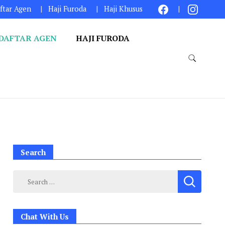
ftar Agen
Haji Furoda
Haji Khusus
DAFTAR AGEN
HAJI FURODA
Search
Search
for:
Chat With Us