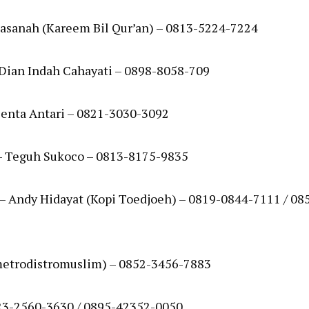
asanah (Kareem Bil Qur’an) – 0813-5224-7224
 Dian Indah Cahayati – 0898-8058-709
 Benta Antari – 0821-3030-3092
 – Teguh Sukoco – 0813-8175-9835
– Andy Hidayat (Kopi Toedjoeh) – 0819-0844-7111 / 08
(metrodistromuslim) – 0852-3456-7883
823-2560-3630 / 0895-42352-0050