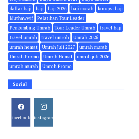
daftar haji
haji
haji 2026
haji murah
korupsi haji
Muthawwif
Pelatihan Tour Leader
Pembimbing Umrah
Tour Leader Umrah
travel haji
travel umrah
travel umroh
Umrah 2026
umrah hemat
Umrah Juli 2027
umrah murah
Umrah Promo
Umroh Hemat
umroh juli 2026
umroh murah
Umroh Promo
Social
facebook
instagram