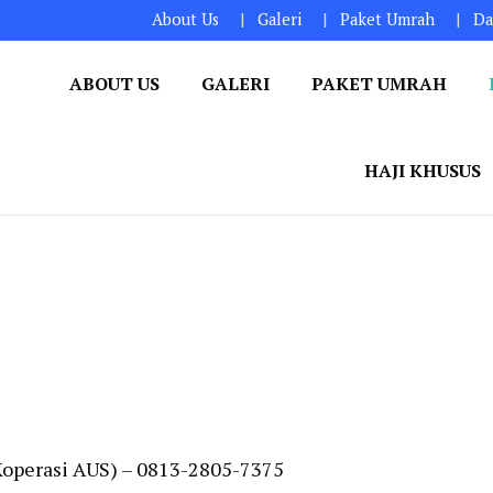
About Us
Galeri
Paket Umrah
Da
ABOUT US
GALERI
PAKET UMRAH
HAJI KHUSUS
Koperasi AUS) – 0813-2805-7375