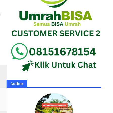
.
Author