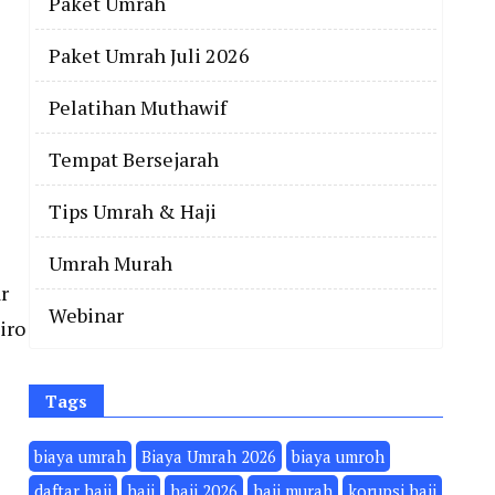
Paket Umrah
Paket Umrah Juli 2026
Pelatihan Muthawif
Tempat Bersejarah
Tips Umrah & Haji
Umrah Murah
r
Webinar
iro
Tags
biaya umrah
Biaya Umrah 2026
biaya umroh
daftar haji
haji
haji 2026
haji murah
korupsi haji