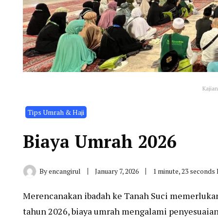
Kajian
Tips Umrah & Haji
Biaya Umrah 2026
By
encangirul
January 7, 2026
1 minute, 23 seconds
Merencanakan ibadah ke Tanah Suci memerlukan pe
tahun 2026, biaya umrah mengalami penyesuaian 