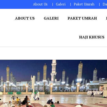
About Us
Galeri
Paket Umrah
Da
ABOUT US
GALERI
PAKET UMRAH
HAJI KHUSUS