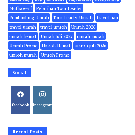
Muthawwif
Pelatihan Tour Leader
Pembimbing Umrah
Tour Leader Umrah
travel haji
travel umrah
travel umroh
Umrah 2026
umrah hemat
Umrah Juli 2027
umrah murah
Umrah Promo
Umroh Hemat
umroh juli 2026
umroh murah
Umroh Promo
Social
facebook
instagram
Recent Posts