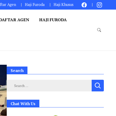
ftar Agen
Haji Furoda
Haji Khusus
DAFTAR AGEN
HAJI FURODA
Search
Search
for:
Chat With Us