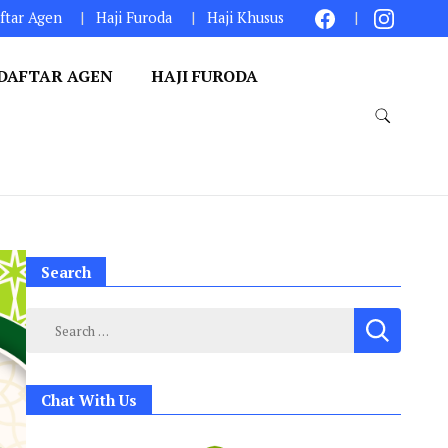
ftar Agen
Haji Furoda
Haji Khusus
DAFTAR AGEN
HAJI FURODA
Search
Search
for:
Chat With Us