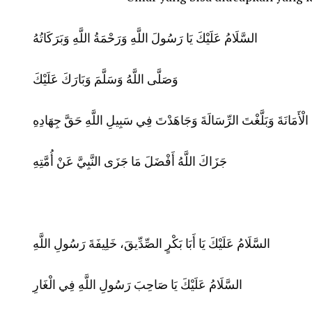
السَّلَامُ عَلَيْكَ يَا رَسُولَ اللَّهِ وَرَحْمَةُ اللَّهِ وَبَرَكَاتُهُ
وَصَلَّى اللَّهُ وَسَلَّمَ وَبَارَكَ عَلَيْكَ
َ الْأَمَانَةَ وَبَلَّغْتَ الرِّسَالَةَ وَجَاهَدْتَ فِي سَبِيلِ اللَّهِ حَقَّ جِهَادِهِ
جَزَاكَ اللَّهُ أَفْضَلَ مَا جَزَى النَّبِيَّ عَنْ أُمَّتِهِ
السَّلَامُ عَلَيْكَ يَا أَبَا بَكْرٍ الصِّدِّيقَ، خَلِيفَةَ رَسُولِ اللَّهِ
السَّلَامُ عَلَيْكَ يَا صَاحِبَ رَسُولِ اللَّهِ فِي الْغَارِ