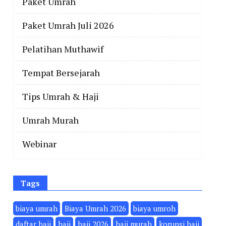
Paket Umrah
Paket Umrah Juli 2026
Pelatihan Muthawif
Tempat Bersejarah
Tips Umrah & Haji
Umrah Murah
Webinar
Tags
biaya umrah
Biaya Umrah 2026
biaya umroh
daftar haji
haji
haji 2026
haji murah
korupsi haji