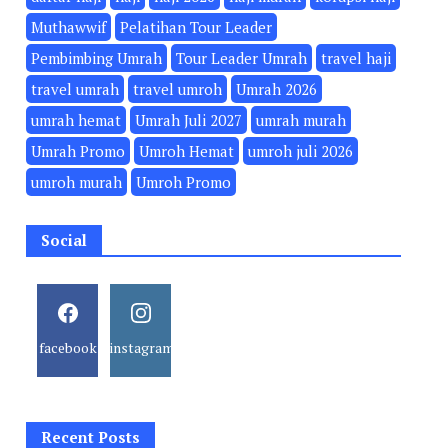
Muthawwif
Pelatihan Tour Leader
Pembimbing Umrah
Tour Leader Umrah
travel haji
travel umrah
travel umroh
Umrah 2026
umrah hemat
Umrah Juli 2027
umrah murah
Umrah Promo
Umroh Hemat
umroh juli 2026
umroh murah
Umroh Promo
Social
facebook
instagram
Recent Posts