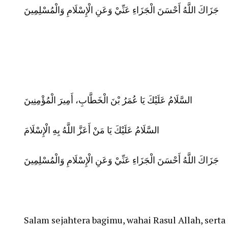
جَزَاكَ اللَّهُ أَحْسَنَ الْجَزَاءِ عَنِّيْ وَعَنِ الْإِسْلَامِ وَالْمُسْلِمِينَ
السَّلَامُ عَلَيْكَ يَا عُمَرُ بْنَ الْخَطَّابِ، أَمِيرَ الْمُؤْمِنِينَ
السَّلَامُ عَلَيْكَ يَا مَنْ أَعَزَّ اللَّهُ بِهِ الْإِسْلَامَ
جَزَاكَ اللَّهُ أَحْسَنَ الْجَزَاءِ عَنِّيْ وَعَنِ الْإِسْلَامِ وَالْمُسْلِمِينَ
Salam sejahtera bagimu, wahai Rasul Allah, sert