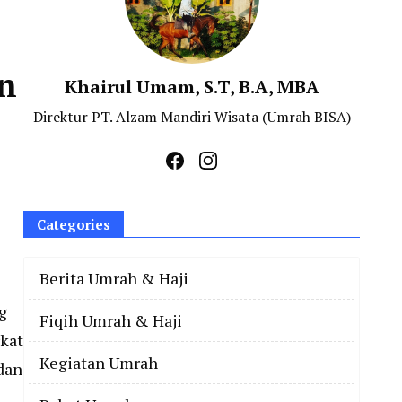
an
Khairul Umam, S.T, B.A, MBA
Direktur PT. Alzam Mandiri Wisata (Umrah BISA)
Categories
Berita Umrah & Haji
g
Fiqih Umrah & Haji
rkat
Kegiatan Umrah
 dan