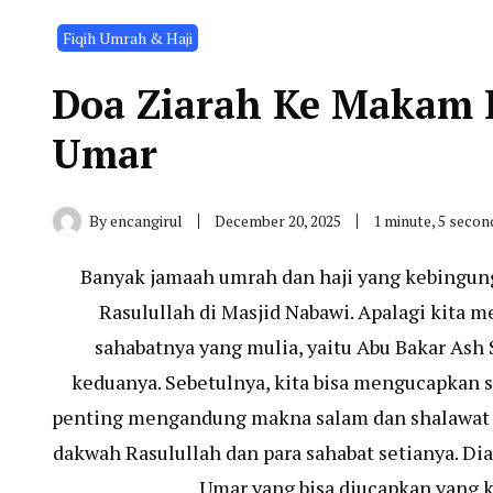
Fiqih Umrah & Haji
Doa Ziarah Ke Makam R
Umar
By
encangirul
December 20, 2025
1 minute, 5 seco
Banyak jamaah umrah dan haji yang kebingun
Rasulullah di Masjid Nabawi. Apalagi kita
sahabatnya yang mulia, yaitu Abu Bakar Ash
keduanya. Sebetulnya, kita bisa mengucapkan 
penting mengandung makna salam dan shalawat se
dakwah Rasulullah dan para sahabat setianya. Dia
Umar yang bisa diucapkan yang 