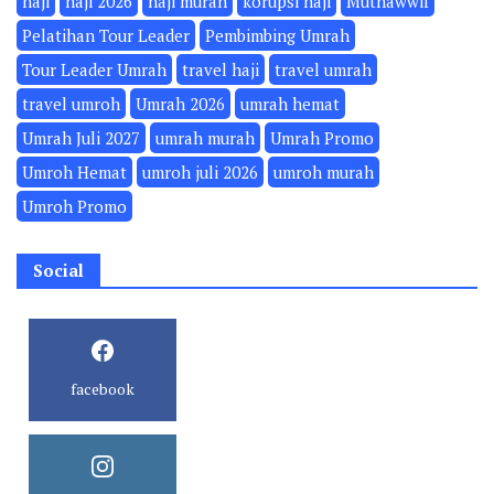
haji
haji 2026
haji murah
korupsi haji
Muthawwif
Pelatihan Tour Leader
Pembimbing Umrah
Tour Leader Umrah
travel haji
travel umrah
travel umroh
Umrah 2026
umrah hemat
Umrah Juli 2027
umrah murah
Umrah Promo
Umroh Hemat
umroh juli 2026
umroh murah
Umroh Promo
Social
facebook