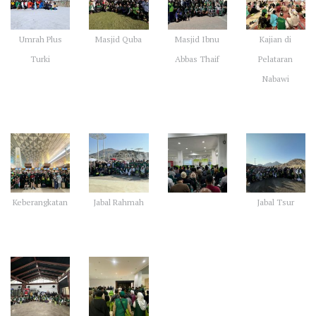
Umrah Plus
Masjid Quba
Masjid Ibnu
Kajian di
Turki
Abbas Thaif
Pelataran
Nabawi
Keberangkatan
Jabal Rahmah
Jabal Tsur