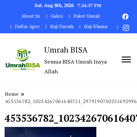
Sat. Aug 8th, 2026
7:24:58 PM
About Us
Galeri
Paket Umrah
Daftar Agen
Haji Furoda
Haji Khusus
Umrah BISA
Semua BISA Umrah Insya
Allah
Home
453536782_10234267061640721_2979190730231692996
453536782_10234267061640