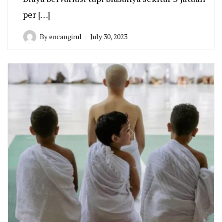
per […]
By
encangirul
July 30, 2023