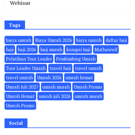
Webinar
Tags
biaya umrah
Biaya Umrah 2026
biaya umroh
daftar haji
haji
haji 2026
haji murah
korupsi haji
Muthawwif
Pelatihan Tour Leader
Pembimbing Umrah
Tour Leader Umrah
travel haji
travel umrah
travel umroh
Umrah 2026
umrah hemat
Umrah Juli 2027
umrah murah
Umrah Promo
Umroh Hemat
umroh juli 2026
umroh murah
Umroh Promo
Social