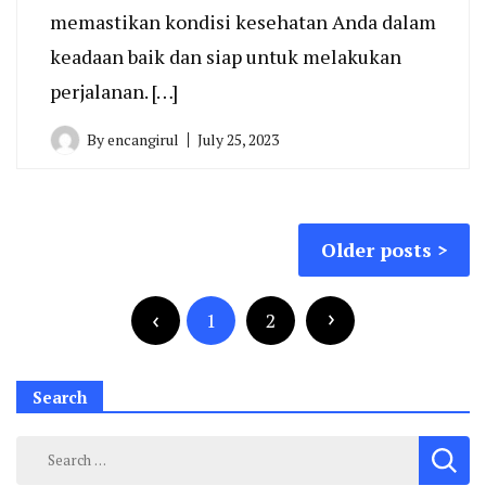
memastikan kondisi kesehatan Anda dalam
keadaan baik dan siap untuk melakukan
perjalanan. […]
By
encangirul
July 25, 2023
Posts
Older posts
navigation
Posts
pagination
1
2
Search
Search
for: