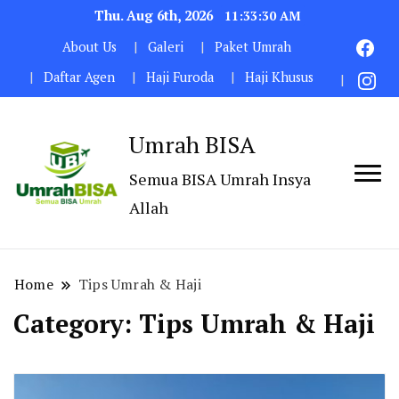
Thu. Aug 6th, 2026
11:33:32 AM
About Us
Galeri
Paket Umrah
Daftar Agen
Haji Furoda
Haji Khusus
Umrah BISA
Semua BISA Umrah Insya
Allah
Home
Tips Umrah & Haji
Category:
Tips Umrah & Haji