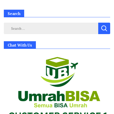
Search
Search
for:
Chat With Us