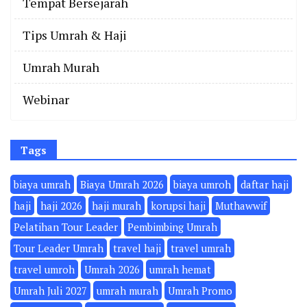
Tempat Bersejarah
Tips Umrah & Haji
Umrah Murah
Webinar
Tags
biaya umrah
Biaya Umrah 2026
biaya umroh
daftar haji
haji
haji 2026
haji murah
korupsi haji
Muthawwif
Pelatihan Tour Leader
Pembimbing Umrah
Tour Leader Umrah
travel haji
travel umrah
travel umroh
Umrah 2026
umrah hemat
Umrah Juli 2027
umrah murah
Umrah Promo