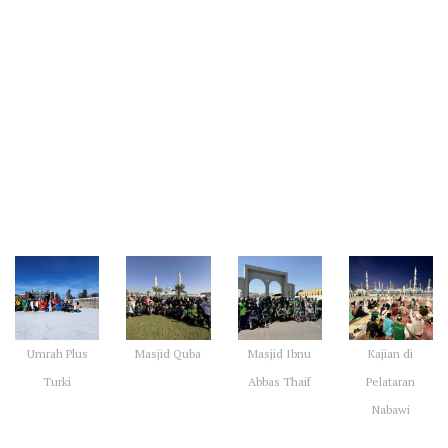
Galeri Kegiatan Umrah
Umrah Plus
Masjid Quba
Masjid Ibnu
Kajian di
Turki
Abbas Thaif
Pelataran
Nabawi