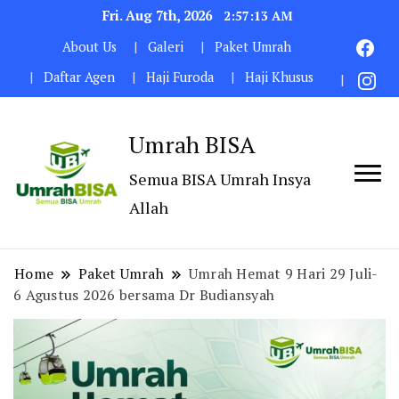
Fri. Aug 7th, 2026
2:57:14 AM
About Us
Galeri
Paket Umrah
Daftar Agen
Haji Furoda
Haji Khusus
Umrah BISA
Semua BISA Umrah Insya
Allah
Home
Paket Umrah
Umrah Hemat 9 Hari 29 Juli-
6 Agustus 2026 bersama Dr Budiansyah