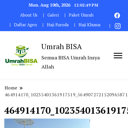
Mon. Aug 10th, 2026
12:02:50 PM
About Us
Galeri
Paket Umrah
Daftar Agen
Haji Furoda
Haji Khusus
Umrah BISA
Semua BISA Umrah Insya
Allah
Home
464914170_10235401361917519_5649072721520965871
464914170_10235401361917