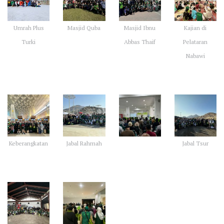
Umrah Plus
Masjid Quba
Masjid Ibnu
Kajian di
Turki
Abbas Thaif
Pelataran
Nabawi
Keberangkatan
Jabal Rahmah
Jabal Tsur