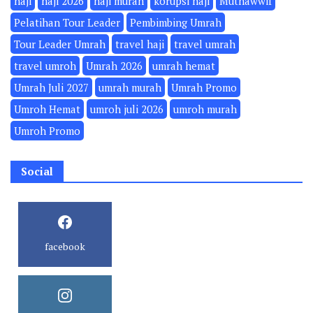
haji
haji 2026
haji murah
korupsi haji
Muthawwif
Pelatihan Tour Leader
Pembimbing Umrah
Tour Leader Umrah
travel haji
travel umrah
travel umroh
Umrah 2026
umrah hemat
Umrah Juli 2027
umrah murah
Umrah Promo
Umroh Hemat
umroh juli 2026
umroh murah
Umroh Promo
Social
facebook