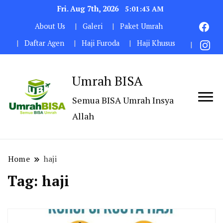
Fri. Aug 7th, 2026
5:01:43 AM
About Us
Galeri
Paket Umrah
Daftar Agen
Haji Furoda
Haji Khusus
Umrah BISA
Semua BISA Umrah Insya
Allah
Home
haji
Tag:
haji