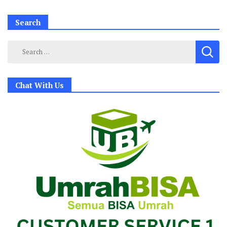
Search
Search
for:
Chat With Us