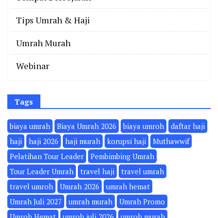
Tips Umrah & Haji
Umrah Murah
Webinar
Tags
biaya umrah
Biaya Umrah 2026
biaya umroh
daftar haji
haji
haji 2026
haji murah
korupsi haji
Muthawwif
Pelatihan Tour Leader
Pembimbing Umrah
Tour Leader Umrah
travel haji
travel umrah
travel umroh
Umrah 2026
umrah hemat
Umrah Juli 2027
umrah murah
Umrah Promo
Umroh Hemat
umroh juli 2026
umroh murah