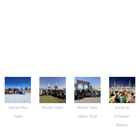
Galeri Kegiatan Umrah
Umrah Plus
Masjid Quba
Masjid Ibnu
Kajian di
Turki
Abbas Thaif
Pelataran
Nabawi