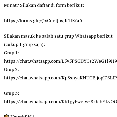
Minat? Silakan daftar di form berikut:
https://forms.gle/QxCueJJusJK1fK6r5
Silakan masuk ke salah satu grup Whatsapp berikut
(cukup 1 grup saja):
Grup 1:
https://chat.whatsapp.com/L5v5PSGDYGs2WeG1i9H
Grup 2:
https://chat.whatsapp.com/Kp3snyaKNUGEjjopI7SLfP
Grup 3:
https://chat.whatsapp.com/Kb1gyFwefwz8kbjhYkvO
UmrahBISA