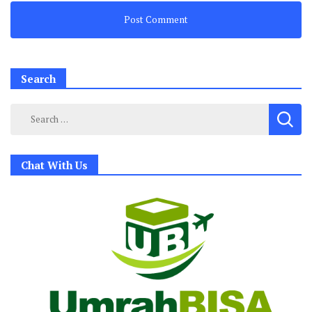
Search
Search
for:
Chat With Us