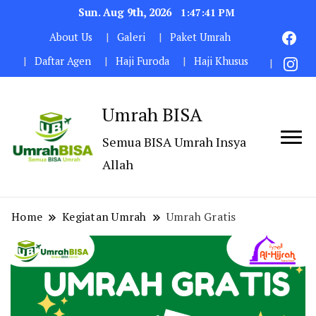
Sun. Aug 9th, 2026
1:47:42 PM
About Us
Galeri
Paket Umrah
Daftar Agen
Haji Furoda
Haji Khusus
Umrah BISA
Semua BISA Umrah Insya
Allah
Home
Kegiatan Umrah
Umrah Gratis