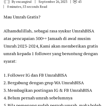
By
encangirul
September 26, 2023
43
0 minutes, 53 seconds Read
Mau Umrah Gratis?
Alhamdulillah.. sebagai rasa syukur UmrahBISA
atas pencapaian 500++ Jamaah di awal musim
Umrah 2023-2024, Kami akan memberikan gratis
umrah kepada 1 follower yang beruntung dengan
syarat:
1. Follower IG dan FB UmrahBISA
2. Bergabung dengan grup WA UmrahBISA
3. Membagikan postingan IG & FB UmrahBISA
4. Belum pernah umrah sebelumnya
5. Bila pemenang sudah pernah umrah, maka boleh