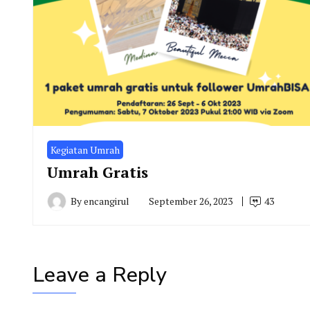
Kegiatan Umrah
Umrah Gratis
By
encangirul
September 26, 2023
43
Leave a Reply