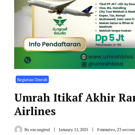
Kegiatan Umrah
Umrah Itikaf Akhir Ra
Airlines
By
encangirul
January 11, 2025
0 minutes, 23 secon