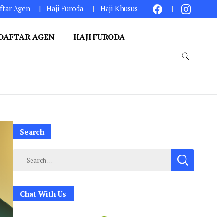
ftar Agen
Haji Furoda
Haji Khusus
DAFTAR AGEN
HAJI FURODA
Search
Search
for:
Chat With Us