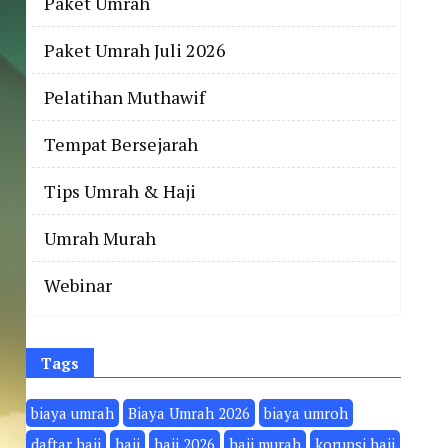
Paket Umrah
Paket Umrah Juli 2026
Pelatihan Muthawif
Tempat Bersejarah
Tips Umrah & Haji
Umrah Murah
Webinar
Tags
biaya umrah
Biaya Umrah 2026
biaya umroh
daftar haji
haji
haji 2026
haji murah
korupsi haji