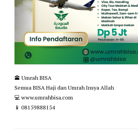
🕋 Umrah BISA
Semua BISA Haji dan Umrah Insya Allah
💻 www.umrahbisa.com
📱 08159888154