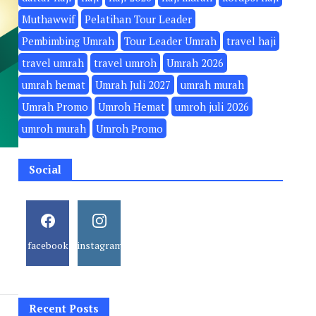
Muthawwif
Pelatihan Tour Leader
Pembimbing Umrah
Tour Leader Umrah
travel haji
travel umrah
travel umroh
Umrah 2026
umrah hemat
Umrah Juli 2027
umrah murah
Umrah Promo
Umroh Hemat
umroh juli 2026
umroh murah
Umroh Promo
Social
facebook
instagram
Recent Posts