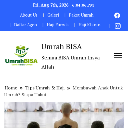
Fri. Aug 7th, 2026
6:04:08 PM
About Us
Galeri
Paket Umrah
Daftar Agen
Haji Furoda
Haji Khusus
Umrah BISA
Semua BISA Umrah Insya
Allah
Home
Tips Umrah & Haji
Membawah Anak Untuk
Umrah? Siapa Takut!