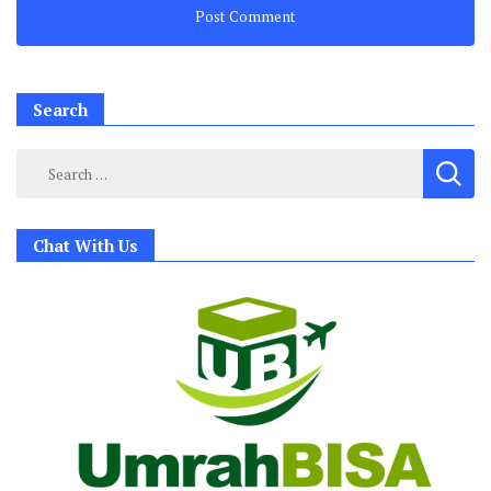
Search
Search
for:
Chat With Us