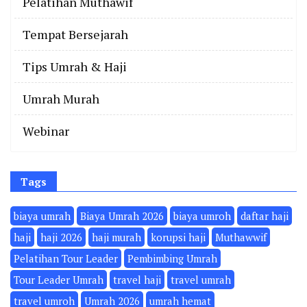
Pelatihan Muthawif
Tempat Bersejarah
Tips Umrah & Haji
Umrah Murah
Webinar
Tags
biaya umrah
Biaya Umrah 2026
biaya umroh
daftar haji
haji
haji 2026
haji murah
korupsi haji
Muthawwif
Pelatihan Tour Leader
Pembimbing Umrah
Tour Leader Umrah
travel haji
travel umrah
travel umroh
Umrah 2026
umrah hemat