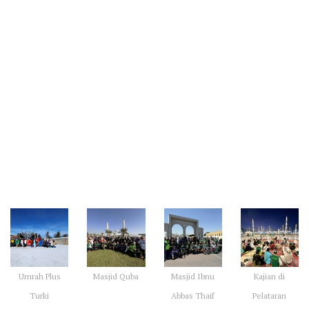
Galeri Kegiatan Umrah
Umrah Plus
Masjid Quba
Masjid Ibnu
Kajian di
Turki
Abbas Thaif
Pelataran