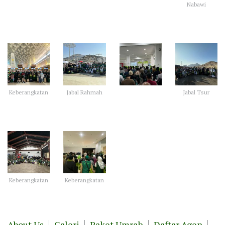
Nabawi
Keberangkatan
Jabal Rahmah
Jabal Tsur
Keberangkatan
Keberangkatan
About Us
Galeri
Paket Umrah
Daftar Agen