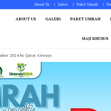
About Us
Galeri
Paket Umrah
Da
ABOUT US
GALERI
PAKET UMRAH
HAJI KHUSUS
ber 2024 by Qatar Airways