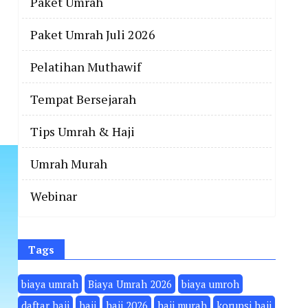
Paket Umrah
Paket Umrah Juli 2026
Pelatihan Muthawif
Tempat Bersejarah
Tips Umrah & Haji
Umrah Murah
Webinar
Tags
biaya umrah
Biaya Umrah 2026
biaya umroh
daftar haji
haji
haji 2026
haji murah
korupsi haji