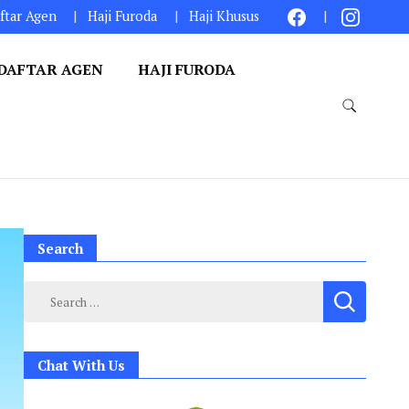
ftar Agen
Haji Furoda
Haji Khusus
DAFTAR AGEN
HAJI FURODA
Search
Search
for:
Chat With Us