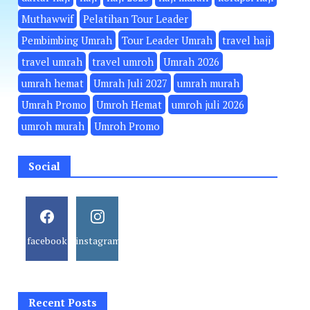
Muthawwif
Pelatihan Tour Leader
Pembimbing Umrah
Tour Leader Umrah
travel haji
travel umrah
travel umroh
Umrah 2026
umrah hemat
Umrah Juli 2027
umrah murah
Umrah Promo
Umroh Hemat
umroh juli 2026
umroh murah
Umroh Promo
Social
facebook
instagram
Recent Posts