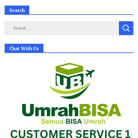
Search
Search
for:
Chat With Us