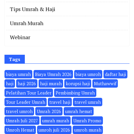
Tips Umrah & Haji
Umrah Murah
Webinar
Tags
biaya umrah
Biaya Umrah 2026
biaya umroh
daftar haji
haji
haji 2026
haji murah
korupsi haji
Muthawwif
Pelatihan Tour Leader
Pembimbing Umrah
Tour Leader Umrah
travel haji
travel umrah
travel umroh
Umrah 2026
umrah hemat
Umrah Juli 2027
umrah murah
Umrah Promo
Umroh Hemat
umroh juli 2026
umroh murah