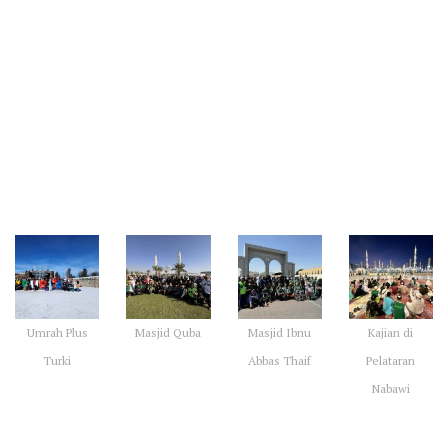
Galeri Kegiatan Umrah
Umrah Plus
Masjid Quba
Masjid Ibnu
Kajian di
Turki
Abbas Thaif
Pelataran
Nabawi