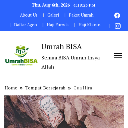
Thu. Aug 6th, 2026
4:18:24 PM
About Us
Galeri
Paket Umrah
Daftar Agen
Haji Furoda
Haji Khusus
Umrah BISA
Semua BISA Umrah Insya
Allah
Home
Tempat Bersejarah
Gua Hira