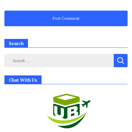
Search
Search
for:
Chat With Us