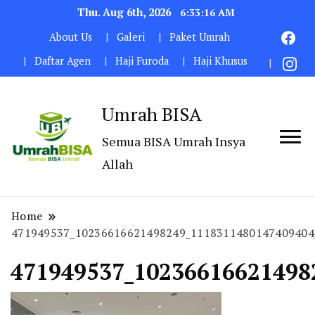
Thu. Aug 6th, 2026
6:33:17 AM
About Us
Galeri
Paket Umrah
Daftar Agen
Haji Furoda
Haji Khusus
Umrah BISA
Semua BISA Umrah Insya
Allah
Home
471949537_10236616621498249_1118311480147409404
471949537_10236616621498