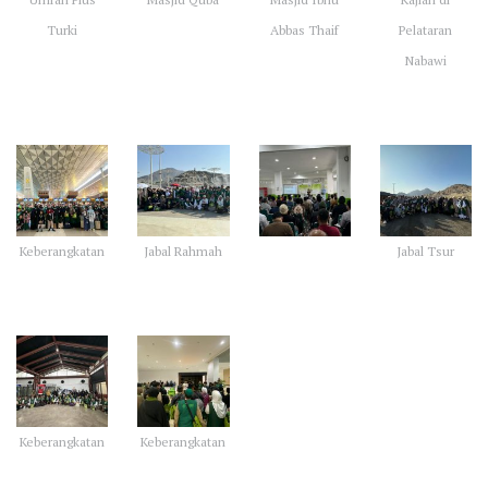
Turki
Abbas Thaif
Pelataran
Nabawi
Keberangkatan
Jabal Rahmah
Jabal Tsur
Keberangkatan
Keberangkatan