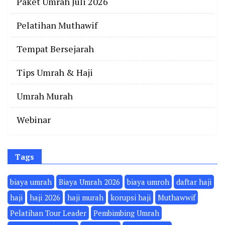
Paket Umrah Juli 2026
Pelatihan Muthawif
Tempat Bersejarah
Tips Umrah & Haji
Umrah Murah
Webinar
Tags
biaya umrah
Biaya Umrah 2026
biaya umroh
daftar haji
haji
haji 2026
haji murah
korupsi haji
Muthawwif
Pelatihan Tour Leader
Pembimbing Umrah