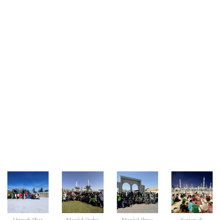
Galeri Kegiatan Umrah
Umrah Plus
Masjid Quba
Masjid Ibnu
Kajian di