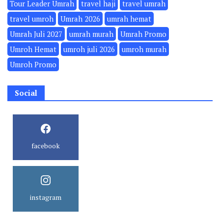
Tour Leader Umrah
travel haji
travel umrah
travel umroh
Umrah 2026
umrah hemat
Umrah Juli 2027
umrah murah
Umrah Promo
Umroh Hemat
umroh juli 2026
umroh murah
Umroh Promo
Social
facebook
instagram