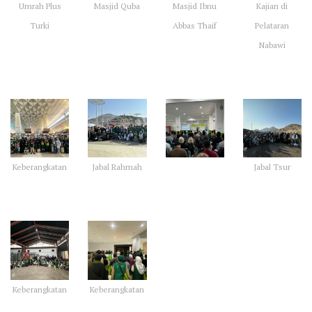
Umrah Plus
Masjid Quba
Masjid Ibnu
Kajian di
Turki
Abbas Thaif
Pelataran
Nabawi
Keberangkatan
Jabal Rahmah
Jabal Tsur
Keberangkatan
Keberangkatan