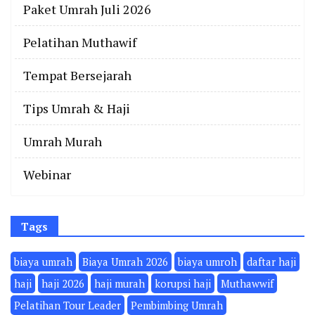
Paket Umrah Juli 2026
Pelatihan Muthawif
Tempat Bersejarah
Tips Umrah & Haji
Umrah Murah
Webinar
Tags
biaya umrah
Biaya Umrah 2026
biaya umroh
daftar haji
haji
haji 2026
haji murah
korupsi haji
Muthawwif
Pelatihan Tour Leader
Pembimbing Umrah