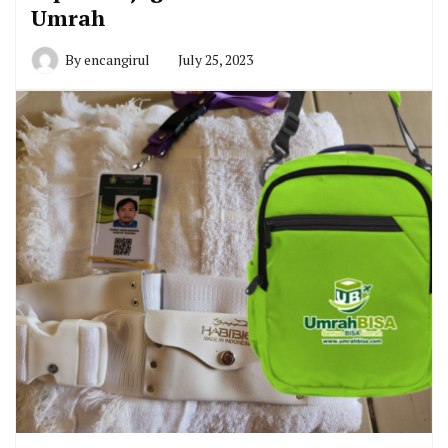
Umrah
By
encangirul
July 25, 2023