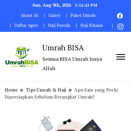
Sun. Aug 9th, 2026
5:32:47 PM
About Us
Galeri
Paket Umrah
Daftar Agen
Haji Furoda
Haji Khusus
Umrah BISA
Semua BISA Umrah Insya
Allah
Home
Tips Umrah & Haji
Apa Saja yang Perlu
Dipersiapkan Sebelum Berangkat Umrah?