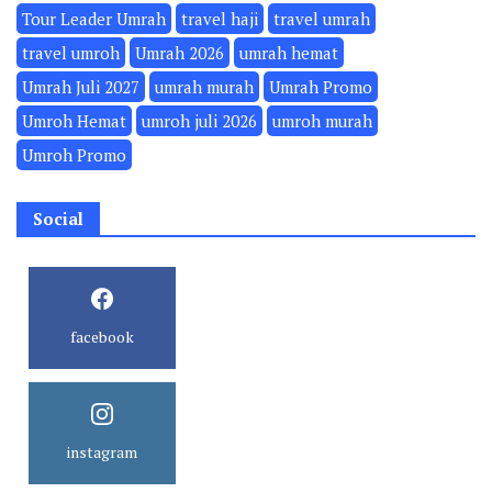
Tour Leader Umrah
travel haji
travel umrah
travel umroh
Umrah 2026
umrah hemat
Umrah Juli 2027
umrah murah
Umrah Promo
Umroh Hemat
umroh juli 2026
umroh murah
Umroh Promo
Social
facebook
instagram